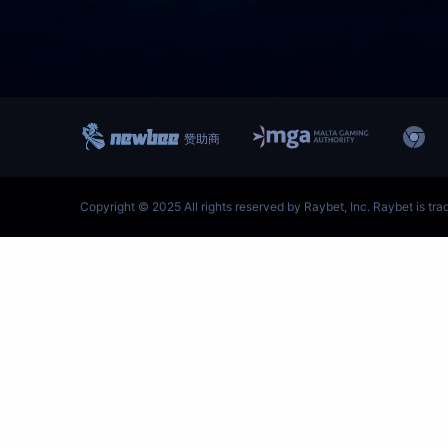
跳
至
内
容