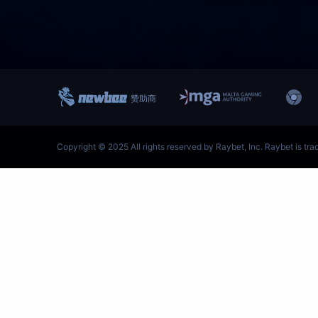
跳
至
内
容