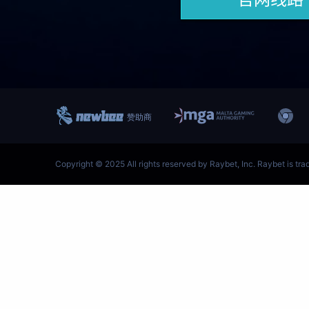
跳
至
内
容